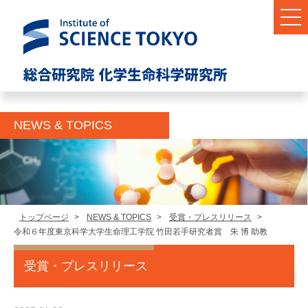
NEWS & TOPICS
トップページ
>
NEWS & TOPICS
>
受賞・プレスリリース
>
令和６年度東京科学大学生命理工学院 竹田若手研究者賞 朱 博 助教
受賞・プレスリリース