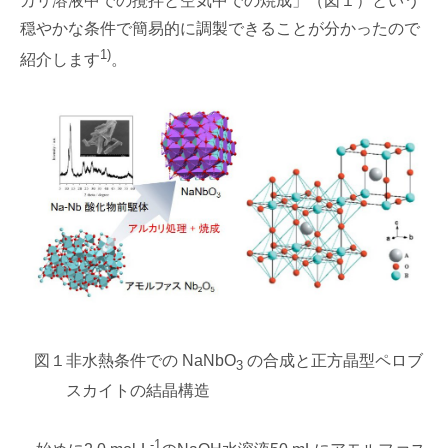
カリ溶液中での攪拌と空気中での焼成」（図１）という
穏やかな条件で簡易的に調製できることが分かったので
1)
紹介します
。
図１
非水熱条件での NaNbO
の合成と正方晶型ペロブ
3
スカイトの結晶構造
-1