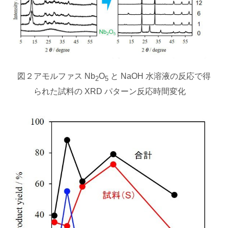
図２
アモルファス Nb
O
と NaOH 水溶液の反応で得
2
5
られた試料の XRD パターン反応時間変化