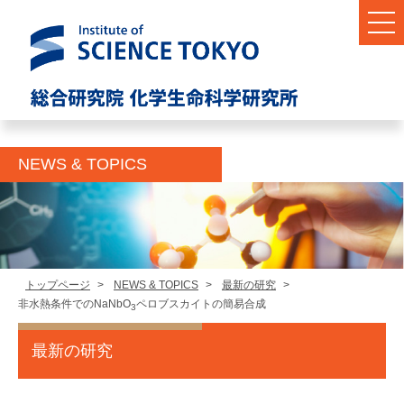
NEWS & TOPICS
トップページ
>
NEWS & TOPICS
>
最新の研究
>
非水熱条件でのNaNbO
ペロブスカイトの簡易合成
3
最新の研究