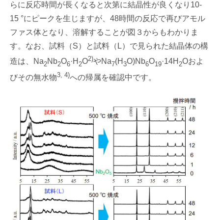
らに反応時間が長くなると次第に結晶性が良くなり10-
15 °にピークを生じますが、48時間の反応で再びアモル
ファス体となり、溶解することが図３からもわかりま
す。なお、試料（S）と試料（L）で見られた結晶体の構
2)
造は、Na
Nb
O
·H
O
やNa
(H
O)Nb
O
·14H
Oおよ
2
2
6
2
7
3
6
19
2
3, 4)
びその無水物
への帰属を確認中です。