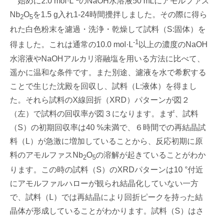
始めに2.0 mol·L
のNaOH水溶液50 mLにアモルファス
Nb
O
を1.5 g入れ1-24時間攪拌しました。その際に得ら
2
5
れた白色粉末を濾過・洗浄・乾燥して試料（S:固体）を
-1
得ました。これは通常の10.0 mol·L
以上の濃度のNaOH
水溶液やNaOHアルカリ溶融塩を用いる方法に比べて、
遥かに温和な条件です。また別途、濾液を水で希釈する
ことで生じた沈殿を回収し、試料（L:液体）を得まし
た。それら試料のX線回折（XRD）パターンが図２
（左）で試料の回収率が図３になります。まず、試料
（S）の初期回収率は40 %未満で、６時間での再結晶試
料（L）が急激に増加していることから、反応初期に原
料のアモルファスNb
O
の溶解が起きていることがわか
2
5
ります。この時の試料（S）のXRDパターンは10 °付近
にアモルファルハローが観られ結晶化していない一方
で、試料（L）では再結晶により回折ピークを持った結
晶体が形成していることがわかります。試料（S）はさ