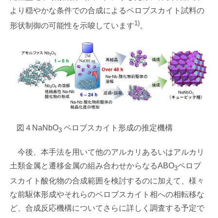
より穏やかな条件での合成によるペロブスカイト試料の
1)
形状制御の可能性を示唆しています
。
図４
NaNbO
ペロブスカイト形成の推定機構
3
今後、本手法を用いて他のアルカリあるいはアルカリ
土類金属と遷移金属の組み合わせからなるABO
ペロブ
3
スカイト酸化物の合成範囲を検討するのに加えて、様々
な前駆体形成やそれらのペロブスカイト相への相転移な
ど、合成反応機構についてさらに詳しく調査する予定で