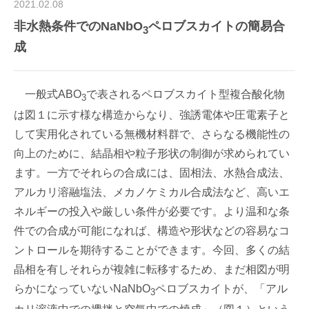
2021.02.08
非水熱条件でのNaNbO
ペロブスカイトの簡易合
3
成
一般式ABO
で表されるペロブスカイト型複合酸化物
3
は図１に示す様な構造からなり、強誘電体や圧電素子と
して実用化されている無機材料群で、さらなる機能性の
向上のために、結晶相や粒子形状の制御が求められてい
ます。一方でそれらの合成には、固相法、水熱合成法、
アルカリ溶融塩法、メカノケミカル合成法など、高いエ
ネルギーの投入や厳しい条件が必要です。より温和な条
件での合成が可能になれば、構造や形状などの容易なコ
ントロールを期待することができます。今回、多くの結
晶相を有しそれらが複雑に転移するため、まだ相図が明
らかになっていないNaNbO
ペロブスカイトが、「アル
3