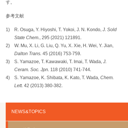
す。
参考文献
1)
R. Osuga, Y. Hiyoshi, T. Yokoi, J. N. Kondo,
J. Sold
State Chem.
, 295 (2021) 121891.
2)
W. Mu, X. Li, G. Liu, Q. Yu, X. Xie, H. Wei, Y. Jian,
Dalton Trans.
45 (2016) 753-759.
3)
S. Yamazoe, T. Kawawaki, T. Imai, T. Wada,
J.
Ceram. Soc. Jpn.
118 (2010) 741-744.
4)
S. Yamazoe, K. Shibata, K. Kato, T. Wada,
Chem.
Lett.
42 (2013) 380-382.
NEWS&TOPICS