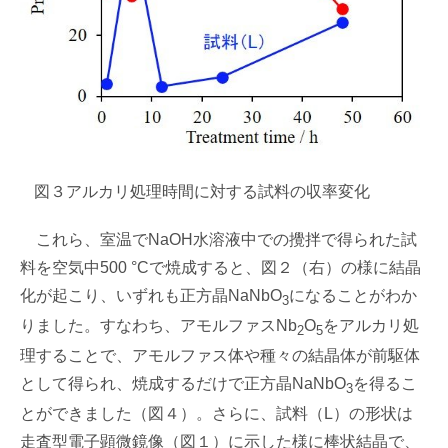
図３
アルカリ処理時間に対する試料の収率変化
これら、室温でNaOH水溶液中での攪拌で得られた試
料を空気中500 °Cで焼成すると、図２（右）の様に結晶
化が起こり、いずれも正方晶NaNbO
になることがわか
3
りました。すなわち、アモルファスNb
O
をアルカリ処
2
5
理することで、アモルファス体や種々の結晶体が前駆体
として得られ、焼成するだけで正方晶NaNbO
を得るこ
3
とができました（図４）。さらに、試料（L）の形状は
走査型電子顕微鏡像（図１）に示した様に棒状結晶で、